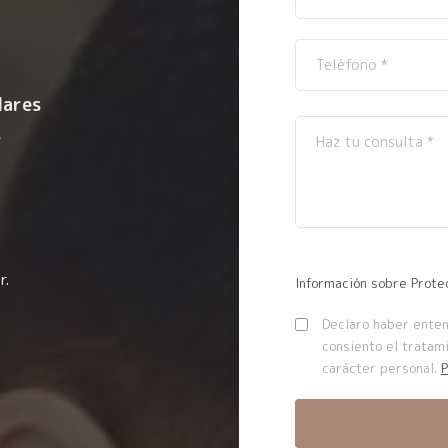
lares
s
r.
Información sobre Prote
Declaro haber entend
consiento el tratam
carácter personal.
P