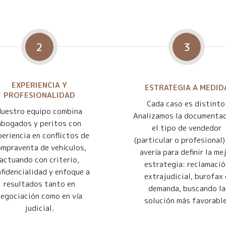
2
3
EXPERIENCIA Y
ESTRATEGIA A MEDID
PROFESIONALIDAD
Cada caso es distinto
Nuestro equipo combina
Analizamos la documentac
abogados y peritos con
el tipo de vendedor
eriencia en conflictos de
(particular o profesional) 
mpraventa de vehículos,
avería para definir la me
actuando con criterio,
estrategia: reclamació
fidencialidad y enfoque a
extrajudicial, burofax 
resultados tanto en
demanda, buscando la
negociación como en vía
solución más favorable
judicial.