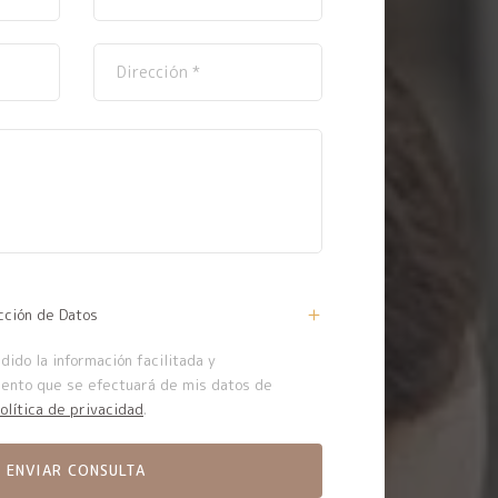
cción de Datos
ido la información facilitada y
iento que se efectuará de mis datos de
olítica de privacidad
.