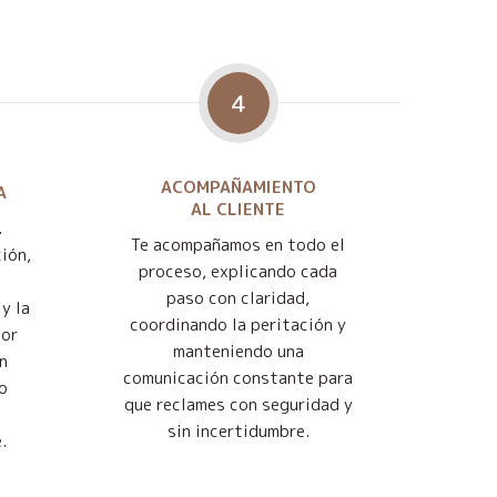
4
ACOMPAÑAMIENTO
A
AL CLIENTE
.
Te acompañamos en todo el
ión,
proceso, explicando cada
paso con claridad,
y la
coordinando la peritación y
jor
manteniendo una
n
comunicación constante para
o
que reclames con seguridad y
sin incertidumbre.
.