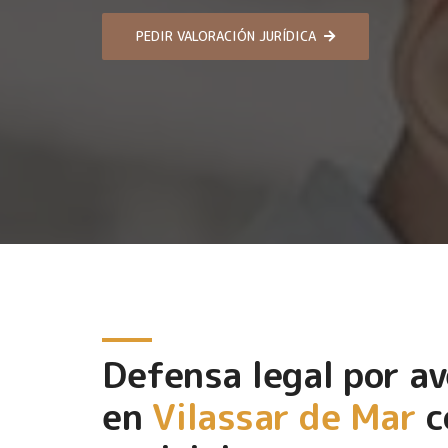
PEDIR VALORACIÓN JURÍDICA
Defensa legal por av
en
Vilassar de Mar
c