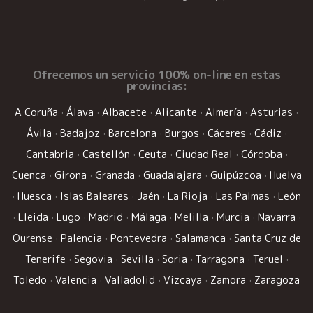
Ofrecemos un
servicio 100% on-line
en estas
provincias:
A Coruña
·
Álava
·
Albacete
·
Alicante
·
Almería
·
Asturias
·
Ávila
·
Badajoz
·
Barcelona
·
Burgos
·
Cáceres
·
Cádiz
·
Cantabria
·
Castellón
·
Ceuta
·
Ciudad Real
·
Córdoba
·
Cuenca
·
Girona
·
Granada
·
Guadalajara
·
Guipúzcoa
·
Huelva
·
Huesca
·
Islas Baleares
·
Jaén
·
La Rioja
·
Las Palmas
·
León
·
Lleida
·
Lugo
·
Madrid
·
Málaga
·
Melilla
·
Murcia
·
Navarra
·
Ourense
·
Palencia
·
Pontevedra
·
Salamanca
·
Santa Cruz de
Tenerife
·
Segovia
·
Sevilla
·
Soria
·
Tarragona
·
Teruel
·
Toledo
·
Valencia
·
Valladolid
·
Vizcaya
·
Zamora
·
Zaragoza