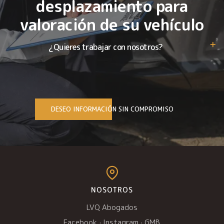
desplazamiento para
valoración de su vehículo
¿Quieres trabajar con nosotros?
DESEO INFORMACIÓN SIN COMPROMISO
NOSOTROS
LVQ Abogados
Facebook
·
Instagram
·
GMB