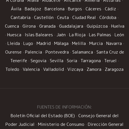
A Coruña
·
Álava
·
Albacete
·
Alicante
·
Almería
·
Asturias
·
Ávila
·
Badajoz
·
Barcelona
·
Burgos
·
Cáceres
·
Cádiz
·
Cantabria
·
Castellón
·
Ceuta
·
Ciudad Real
·
Córdoba
·
Cuenca
·
Girona
·
Granada
·
Guadalajara
·
Guipúzcoa
·
Huelva
·
Huesca
·
Islas Baleares
·
Jaén
·
La Rioja
·
Las Palmas
·
León
·
Lleida
·
Lugo
·
Madrid
·
Málaga
·
Melilla
·
Murcia
·
Navarra
·
Ourense
·
Palencia
·
Pontevedra
·
Salamanca
·
Santa Cruz de
Tenerife
·
Segovia
·
Sevilla
·
Soria
·
Tarragona
·
Teruel
·
Toledo
·
Valencia
·
Valladolid
·
Vizcaya
·
Zamora
·
Zaragoza
FUENTES DE INFORMACIÓN:
Boletín Oficial del Estado (BOE)
·
Consejo General del
Poder Judicial
·
Ministerio de Consumo
·
Dirección General