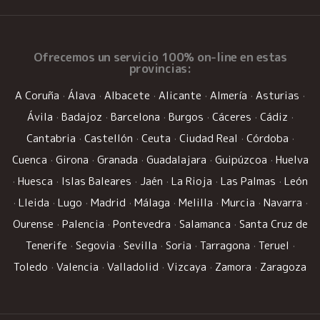
Ofrecemos un
servicio 100% on-line
en estas
provincias:
A Coruña
·
Álava
·
Albacete
·
Alicante
·
Almería
·
Asturias
·
Ávila
·
Badajoz
·
Barcelona
·
Burgos
·
Cáceres
·
Cádiz
·
Cantabria
·
Castellón
·
Ceuta
·
Ciudad Real
·
Córdoba
·
Cuenca
·
Girona
·
Granada
·
Guadalajara
·
Guipúzcoa
·
Huelva
·
Huesca
·
Islas Baleares
·
Jaén
·
La Rioja
·
Las Palmas
·
León
·
Lleida
·
Lugo
·
Madrid
·
Málaga
·
Melilla
·
Murcia
·
Navarra
·
Ourense
·
Palencia
·
Pontevedra
·
Salamanca
·
Santa Cruz de
Tenerife
·
Segovia
·
Sevilla
·
Soria
·
Tarragona
·
Teruel
·
Toledo
·
Valencia
·
Valladolid
·
Vizcaya
·
Zamora
·
Zaragoza