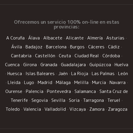
Ofrecemos un
servicio 100% on-line
en estas
provincias:
A Coruña
·
Álava
·
Albacete
·
Alicante
·
Almería
·
Asturias
·
Ávila
·
Badajoz
·
Barcelona
·
Burgos
·
Cáceres
·
Cádiz
·
Cantabria
·
Castellón
·
Ceuta
·
Ciudad Real
·
Córdoba
·
Cuenca
·
Girona
·
Granada
·
Guadalajara
·
Guipúzcoa
·
Huelva
·
Huesca
·
Islas Baleares
·
Jaén
·
La Rioja
·
Las Palmas
·
León
·
Lleida
·
Lugo
·
Madrid
·
Málaga
·
Melilla
·
Murcia
·
Navarra
·
Ourense
·
Palencia
·
Pontevedra
·
Salamanca
·
Santa Cruz de
Tenerife
·
Segovia
·
Sevilla
·
Soria
·
Tarragona
·
Teruel
·
Toledo
·
Valencia
·
Valladolid
·
Vizcaya
·
Zamora
·
Zaragoza