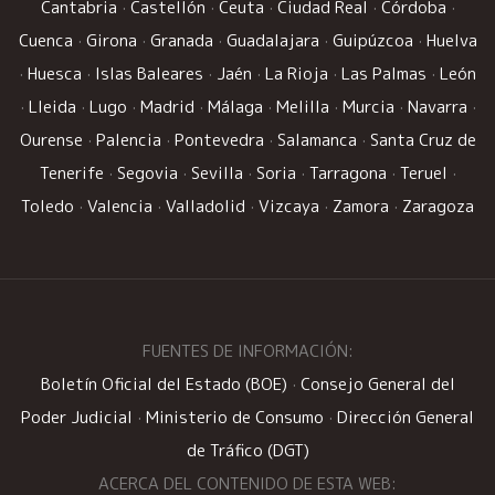
Cantabria
·
Castellón
·
Ceuta
·
Ciudad Real
·
Córdoba
·
Cuenca
·
Girona
·
Granada
·
Guadalajara
·
Guipúzcoa
·
Huelva
·
Huesca
·
Islas Baleares
·
Jaén
·
La Rioja
·
Las Palmas
·
León
·
Lleida
·
Lugo
·
Madrid
·
Málaga
·
Melilla
·
Murcia
·
Navarra
·
Ourense
·
Palencia
·
Pontevedra
·
Salamanca
·
Santa Cruz de
Tenerife
·
Segovia
·
Sevilla
·
Soria
·
Tarragona
·
Teruel
·
Toledo
·
Valencia
·
Valladolid
·
Vizcaya
·
Zamora
·
Zaragoza
FUENTES DE INFORMACIÓN:
Boletín Oficial del Estado (BOE)
·
Consejo General del
Poder Judicial
·
Ministerio de Consumo
·
Dirección General
de Tráfico (DGT)
ACERCA DEL CONTENIDO DE ESTA WEB: