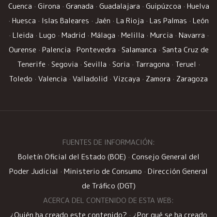
Cuenca
·
Girona
·
Granada
·
Guadalajara
·
Guipúzcoa
·
Huelva
·
Huesca
·
Islas Baleares
·
Jaén
·
La Rioja
·
Las Palmas
·
León
·
Lleida
·
Lugo
·
Madrid
·
Málaga
·
Melilla
·
Murcia
·
Navarra
·
Ourense
·
Palencia
·
Pontevedra
·
Salamanca
·
Santa Cruz de
Tenerife
·
Segovia
·
Sevilla
·
Soria
·
Tarragona
·
Teruel
·
Toledo
·
Valencia
·
Valladolid
·
Vizcaya
·
Zamora
·
Zaragoza
FUENTES DE INFORMACIÓN:
Boletín Oficial del Estado (BOE)
·
Consejo General del
Poder Judicial
·
Ministerio de Consumo
·
Dirección General
de Tráfico (DGT)
ACERCA DEL CONTENIDO DE ESTA WEB:
¿Quién ha creado este contenido?
·
¿Por qué se ha creado