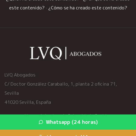
este contenido?
·
¿Cómo se ha creado este contenido?
LVQ Abogados
C/ Doctor González Caraballo, 1, planta 2 oficina 71,
Sevilla
41020 Sevilla, España
Home
·
Aviso Legal
·
Privacidad
·
Cookies
Whatsapp (24 horas)
© 2026 viciosocultoscoche.es ·
Mapa del sitio
·
Servicios