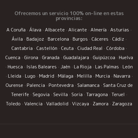
Ofrecemos un
servicio 100% on-line
en estas
provincias:
A Coruña
·
Álava
·
Albacete
·
Alicante
·
Almería
·
Asturias
·
Ávila
·
Badajoz
·
Barcelona
·
Burgos
·
Cáceres
·
Cádiz
·
Cantabria
·
Castellón
·
Ceuta
·
Ciudad Real
·
Córdoba
·
Cuenca
·
Girona
·
Granada
·
Guadalajara
·
Guipúzcoa
·
Huelva
·
Huesca
·
Islas Baleares
·
Jaén
·
La Rioja
·
Las Palmas
·
León
·
Lleida
·
Lugo
·
Madrid
·
Málaga
·
Melilla
·
Murcia
·
Navarra
·
Ourense
·
Palencia
·
Pontevedra
·
Salamanca
·
Santa Cruz de
Tenerife
·
Segovia
·
Sevilla
·
Soria
·
Tarragona
·
Teruel
·
Toledo
·
Valencia
·
Valladolid
·
Vizcaya
·
Zamora
·
Zaragoza