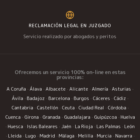
RECLAMACIÓN LEGAL EN JUZGADO
Servicio realizado por abogados y peritos
Ofrecemos un
servicio 100% on-line
en estas
provincias:
A Coruña
·
Álava
·
Albacete
·
Alicante
·
Almería
·
Asturias
·
Ávila
·
Badajoz
·
Barcelona
·
Burgos
·
Cáceres
·
Cádiz
·
Cantabria
·
Castellón
·
Ceuta
·
Ciudad Real
·
Córdoba
·
Cuenca
·
Girona
·
Granada
·
Guadalajara
·
Guipúzcoa
·
Huelva
·
Huesca
·
Islas Baleares
·
Jaén
·
La Rioja
·
Las Palmas
·
León
·
Lleida
·
Lugo
·
Madrid
·
Málaga
·
Melilla
·
Murcia
·
Navarra
·