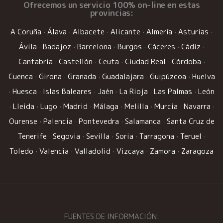
Ofrecemos un
servicio 100% on-line
en estas
provincias:
A Coruña
·
Álava
·
Albacete
·
Alicante
·
Almería
·
Asturias
·
Ávila
·
Badajoz
·
Barcelona
·
Burgos
·
Cáceres
·
Cádiz
·
Cantabria
·
Castellón
·
Ceuta
·
Ciudad Real
·
Córdoba
·
Cuenca
·
Girona
·
Granada
·
Guadalajara
·
Guipúzcoa
·
Huelva
·
Huesca
·
Islas Baleares
·
Jaén
·
La Rioja
·
Las Palmas
·
León
·
Lleida
·
Lugo
·
Madrid
·
Málaga
·
Melilla
·
Murcia
·
Navarra
·
Ourense
·
Palencia
·
Pontevedra
·
Salamanca
·
Santa Cruz de
Tenerife
·
Segovia
·
Sevilla
·
Soria
·
Tarragona
·
Teruel
·
Toledo
·
Valencia
·
Valladolid
·
Vizcaya
·
Zamora
·
Zaragoza
FUENTES DE INFORMACIÓN: