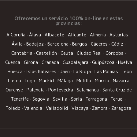
Ofrecemos un
servicio 100% on-line
en estas
provincias:
A Coruña
·
Álava
·
Albacete
·
Alicante
·
Almería
·
Asturias
·
Ávila
·
Badajoz
·
Barcelona
·
Burgos
·
Cáceres
·
Cádiz
·
Cantabria
·
Castellón
·
Ceuta
·
Ciudad Real
·
Córdoba
·
Cuenca
·
Girona
·
Granada
·
Guadalajara
·
Guipúzcoa
·
Huelva
·
Huesca
·
Islas Baleares
·
Jaén
·
La Rioja
·
Las Palmas
·
León
·
Lleida
·
Lugo
·
Madrid
·
Málaga
·
Melilla
·
Murcia
·
Navarra
·
Ourense
·
Palencia
·
Pontevedra
·
Salamanca
·
Santa Cruz de
Tenerife
·
Segovia
·
Sevilla
·
Soria
·
Tarragona
·
Teruel
·
Toledo
·
Valencia
·
Valladolid
·
Vizcaya
·
Zamora
·
Zaragoza