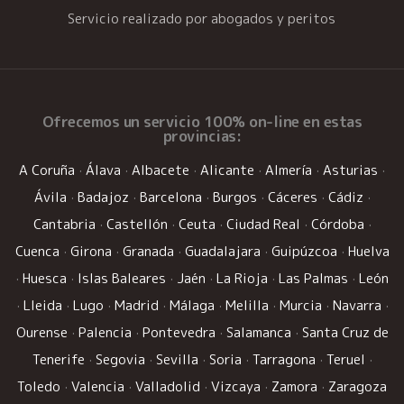
Servicio realizado por abogados y peritos
Ofrecemos un
servicio 100% on-line
en estas
provincias:
A Coruña
·
Álava
·
Albacete
·
Alicante
·
Almería
·
Asturias
·
Ávila
·
Badajoz
·
Barcelona
·
Burgos
·
Cáceres
·
Cádiz
·
Cantabria
·
Castellón
·
Ceuta
·
Ciudad Real
·
Córdoba
·
Cuenca
·
Girona
·
Granada
·
Guadalajara
·
Guipúzcoa
·
Huelva
·
Huesca
·
Islas Baleares
·
Jaén
·
La Rioja
·
Las Palmas
·
León
·
Lleida
·
Lugo
·
Madrid
·
Málaga
·
Melilla
·
Murcia
·
Navarra
·
Ourense
·
Palencia
·
Pontevedra
·
Salamanca
·
Santa Cruz de
Tenerife
·
Segovia
·
Sevilla
·
Soria
·
Tarragona
·
Teruel
·
Toledo
·
Valencia
·
Valladolid
·
Vizcaya
·
Zamora
·
Zaragoza