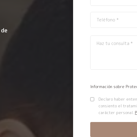
 de
Información sobre Prote
Declaro haber entend
consiento el tratam
carácter personal.
P