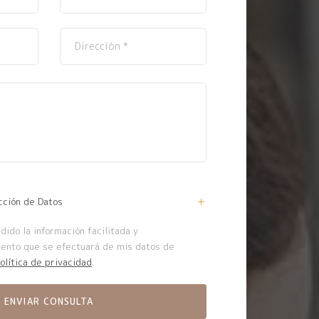
cción de Datos
ido la información facilitada y
iento que se efectuará de mis datos de
olítica de privacidad
.