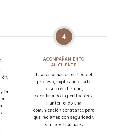
4
ACOMPAÑAMIENTO
A
AL CLIENTE
.
Te acompañamos en todo el
ión,
proceso, explicando cada
paso con claridad,
y la
coordinando la peritación y
jor
manteniendo una
n
comunicación constante para
o
que reclames con seguridad y
sin incertidumbre.
.