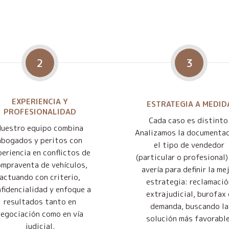
2
3
EXPERIENCIA Y
ESTRATEGIA A MEDID
PROFESIONALIDAD
Cada caso es distinto
Nuestro equipo combina
Analizamos la documentac
abogados y peritos con
el tipo de vendedor
eriencia en conflictos de
(particular o profesional) 
mpraventa de vehículos,
avería para definir la me
actuando con criterio,
estrategia: reclamació
fidencialidad y enfoque a
extrajudicial, burofax 
resultados tanto en
demanda, buscando la
negociación como en vía
solución más favorable
judicial.