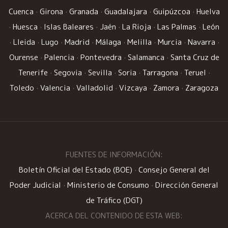
Cuenca
·
Girona
·
Granada
·
Guadalajara
·
Guipúzcoa
·
Huelva
·
Huesca
·
Islas Baleares
·
Jaén
·
La Rioja
·
Las Palmas
·
León
·
Lleida
·
Lugo
·
Madrid
·
Málaga
·
Melilla
·
Murcia
·
Navarra
·
Ourense
·
Palencia
·
Pontevedra
·
Salamanca
·
Santa Cruz de
Tenerife
·
Segovia
·
Sevilla
·
Soria
·
Tarragona
·
Teruel
·
Toledo
·
Valencia
·
Valladolid
·
Vizcaya
·
Zamora
·
Zaragoza
FUENTES DE INFORMACIÓN:
Boletín Oficial del Estado (BOE)
·
Consejo General del
Poder Judicial
·
Ministerio de Consumo
·
Dirección General
de Tráfico (DGT)
ACERCA DEL CONTENIDO DE ESTA WEB: