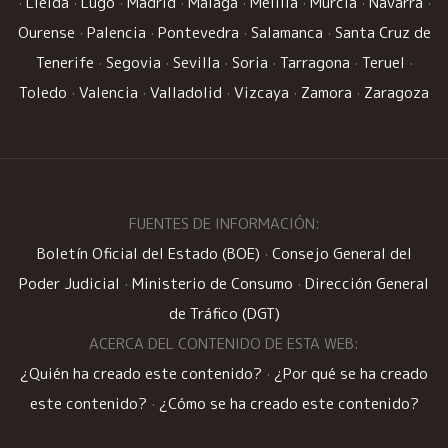
·
Lleida
·
Lugo
·
Madrid
·
Málaga
·
Melilla
·
Murcia
·
Navarra
·
Ourense
·
Palencia
·
Pontevedra
·
Salamanca
·
Santa Cruz de
Tenerife
·
Segovia
·
Sevilla
·
Soria
·
Tarragona
·
Teruel
·
Toledo
·
Valencia
·
Valladolid
·
Vizcaya
·
Zamora
·
Zaragoza
FUENTES DE INFORMACIÓN:
Boletín Oficial del Estado (BOE)
·
Consejo General del
Poder Judicial
·
Ministerio de Consumo
·
Dirección General
de Tráfico (DGT)
ACERCA DEL CONTENIDO DE ESTA WEB:
¿Quién ha creado este contenido?
·
¿Por qué se ha creado
este contenido?
·
¿Cómo se ha creado este contenido?