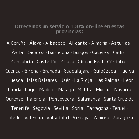
Ofrecemos un
servicio 100% on-line
en estas
provincias:
A Coruña
·
Álava
·
Albacete
·
Alicante
·
Almería
·
Asturias
·
Ávila
·
Badajoz
·
Barcelona
·
Burgos
·
Cáceres
·
Cádiz
·
Cantabria
·
Castellón
·
Ceuta
·
Ciudad Real
·
Córdoba
·
Cuenca
·
Girona
·
Granada
·
Guadalajara
·
Guipúzcoa
·
Huelva
·
Huesca
·
Islas Baleares
·
Jaén
·
La Rioja
·
Las Palmas
·
León
·
Lleida
·
Lugo
·
Madrid
·
Málaga
·
Melilla
·
Murcia
·
Navarra
·
Ourense
·
Palencia
·
Pontevedra
·
Salamanca
·
Santa Cruz de
Tenerife
·
Segovia
·
Sevilla
·
Soria
·
Tarragona
·
Teruel
·
Toledo
·
Valencia
·
Valladolid
·
Vizcaya
·
Zamora
·
Zaragoza