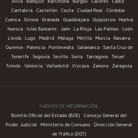
Ávila
·
Badajoz
·
Barcelona
·
Burgos
·
Cáceres
·
Cádiz
·
Cantabria
·
Castellón
·
Ceuta
·
Ciudad Real
·
Córdoba
·
Cuenca
·
Girona
·
Granada
·
Guadalajara
·
Guipúzcoa
·
Huelva
·
Huesca
·
Islas Baleares
·
Jaén
·
La Rioja
·
Las Palmas
·
León
·
Lleida
·
Lugo
·
Madrid
·
Málaga
·
Melilla
·
Murcia
·
Navarra
·
Ourense
·
Palencia
·
Pontevedra
·
Salamanca
·
Santa Cruz de
Tenerife
·
Segovia
·
Sevilla
·
Soria
·
Tarragona
·
Teruel
·
Toledo
·
Valencia
·
Valladolid
·
Vizcaya
·
Zamora
·
Zaragoza
FUENTES DE INFORMACIÓN:
Boletín Oficial del Estado (BOE)
·
Consejo General del
Poder Judicial
·
Ministerio de Consumo
·
Dirección General
de Tráfico (DGT)