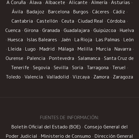
A Coruña
·
Álava
·
Albacete
·
Alicante
·
Almería
·
Asturias
·
Ávila
·
Badajoz
·
Barcelona
·
Burgos
·
Cáceres
·
Cádiz
·
Cantabria
·
Castellón
·
Ceuta
·
Ciudad Real
·
Córdoba
·
Cuenca
·
Girona
·
Granada
·
Guadalajara
·
Guipúzcoa
·
Huelva
·
Huesca
·
Islas Baleares
·
Jaén
·
La Rioja
·
Las Palmas
·
León
·
Lleida
·
Lugo
·
Madrid
·
Málaga
·
Melilla
·
Murcia
·
Navarra
·
Ourense
·
Palencia
·
Pontevedra
·
Salamanca
·
Santa Cruz de
Tenerife
·
Segovia
·
Sevilla
·
Soria
·
Tarragona
·
Teruel
·
Toledo
·
Valencia
·
Valladolid
·
Vizcaya
·
Zamora
·
Zaragoza
FUENTES DE INFORMACIÓN:
Boletín Oficial del Estado (BOE)
·
Consejo General del
Poder Judicial
·
Ministerio de Consumo
·
Dirección General