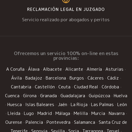
RECLAMACIÓN LEGAL EN JUZGADO
Servicio realizado por abogados y peritos
Ofrecemos un
servicio 100% on-line
en estas
provincias:
A Coruña
·
Álava
·
Albacete
·
Alicante
·
Almería
·
Asturias
·
Ávila
·
Badajoz
·
Barcelona
·
Burgos
·
Cáceres
·
Cádiz
·
Cantabria
·
Castellón
·
Ceuta
·
Ciudad Real
·
Córdoba
·
Cuenca
·
Girona
·
Granada
·
Guadalajara
·
Guipúzcoa
·
Huelva
·
Huesca
·
Islas Baleares
·
Jaén
·
La Rioja
·
Las Palmas
·
León
·
Lleida
·
Lugo
·
Madrid
·
Málaga
·
Melilla
·
Murcia
·
Navarra
·
Ourense
·
Palencia
·
Pontevedra
·
Salamanca
·
Santa Cruz de
Tenerife
·
Segovia
·
Sevilla
·
Soria
·
Tarragona
·
Teruel
·