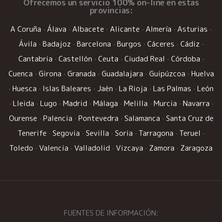
Ofrecemos un
servicio 100% on-line
en estas
provincias:
A Coruña
·
Álava
·
Albacete
·
Alicante
·
Almería
·
Asturias
·
Ávila
·
Badajoz
·
Barcelona
·
Burgos
·
Cáceres
·
Cádiz
·
Cantabria
·
Castellón
·
Ceuta
·
Ciudad Real
·
Córdoba
·
Cuenca
·
Girona
·
Granada
·
Guadalajara
·
Guipúzcoa
·
Huelva
·
Huesca
·
Islas Baleares
·
Jaén
·
La Rioja
·
Las Palmas
·
León
·
Lleida
·
Lugo
·
Madrid
·
Málaga
·
Melilla
·
Murcia
·
Navarra
·
Ourense
·
Palencia
·
Pontevedra
·
Salamanca
·
Santa Cruz de
Tenerife
·
Segovia
·
Sevilla
·
Soria
·
Tarragona
·
Teruel
·
Toledo
·
Valencia
·
Valladolid
·
Vizcaya
·
Zamora
·
Zaragoza
FUENTES DE INFORMACIÓN: