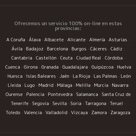
Ofrecemos un
servicio 100% on-line
en estas
provincias:
A Coruña
·
Álava
·
Albacete
·
Alicante
·
Almería
·
Asturias
·
Ávila
·
Badajoz
·
Barcelona
·
Burgos
·
Cáceres
·
Cádiz
·
Cantabria
·
Castellón
·
Ceuta
·
Ciudad Real
·
Córdoba
·
Cuenca
·
Girona
·
Granada
·
Guadalajara
·
Guipúzcoa
·
Huelva
·
Huesca
·
Islas Baleares
·
Jaén
·
La Rioja
·
Las Palmas
·
León
·
Lleida
·
Lugo
·
Madrid
·
Málaga
·
Melilla
·
Murcia
·
Navarra
·
Ourense
·
Palencia
·
Pontevedra
·
Salamanca
·
Santa Cruz de
Tenerife
·
Segovia
·
Sevilla
·
Soria
·
Tarragona
·
Teruel
·
Toledo
·
Valencia
·
Valladolid
·
Vizcaya
·
Zamora
·
Zaragoza