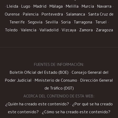
·
Lleida
·
Lugo
·
Madrid
·
Málaga
·
Melilla
·
Murcia
·
Navarra
·
Ourense
·
Palencia
·
Pontevedra
·
Salamanca
·
Santa Cruz de
Tenerife
·
Segovia
·
Sevilla
·
Soria
·
Tarragona
·
Teruel
·
Toledo
·
Valencia
·
Valladolid
·
Vizcaya
·
Zamora
·
Zaragoza
FUENTES DE INFORMACIÓN:
Boletín Oficial del Estado (BOE)
·
Consejo General del
Poder Judicial
·
Ministerio de Consumo
·
Dirección General
de Tráfico (DGT)
ACERCA DEL CONTENIDO DE ESTA WEB:
¿Quién ha creado este contenido?
·
¿Por qué se ha creado
este contenido?
·
¿Cómo se ha creado este contenido?