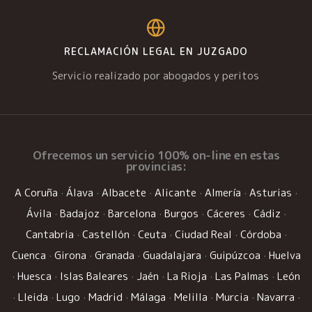
RECLAMACIÓN LEGAL EN JUZGADO
Servicio realizado por abogados y peritos
Ofrecemos un
servicio 100% on-line
en estas
provincias:
A Coruña
·
Álava
·
Albacete
·
Alicante
·
Almería
·
Asturias
·
Ávila
·
Badajoz
·
Barcelona
·
Burgos
·
Cáceres
·
Cádiz
·
Cantabria
·
Castellón
·
Ceuta
·
Ciudad Real
·
Córdoba
·
Cuenca
·
Girona
·
Granada
·
Guadalajara
·
Guipúzcoa
·
Huelva
·
Huesca
·
Islas Baleares
·
Jaén
·
La Rioja
·
Las Palmas
·
León
·
Lleida
·
Lugo
·
Madrid
·
Málaga
·
Melilla
·
Murcia
·
Navarra
·