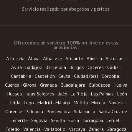
Servicio realizado por abogados y peritos
Ofrecemos un
servicio 100% on-line
en estas
provincias:
A Coruña
·
Álava
·
Albacete
·
Alicante
·
Almería
·
Asturias
·
Ávila
·
Badajoz
·
Barcelona
·
Burgos
·
Cáceres
·
Cádiz
·
Cantabria
·
Castellón
·
Ceuta
·
Ciudad Real
·
Córdoba
·
Cuenca
·
Girona
·
Granada
·
Guadalajara
·
Guipúzcoa
·
Huelva
·
Huesca
·
Islas Baleares
·
Jaén
·
La Rioja
·
Las Palmas
·
León
·
Lleida
·
Lugo
·
Madrid
·
Málaga
·
Melilla
·
Murcia
·
Navarra
·
Ourense
·
Palencia
·
Pontevedra
·
Salamanca
·
Santa Cruz de
Tenerife
·
Segovia
·
Sevilla
·
Soria
·
Tarragona
·
Teruel
·
Toledo
·
Valencia
·
Valladolid
·
Vizcaya
·
Zamora
·
Zaragoza