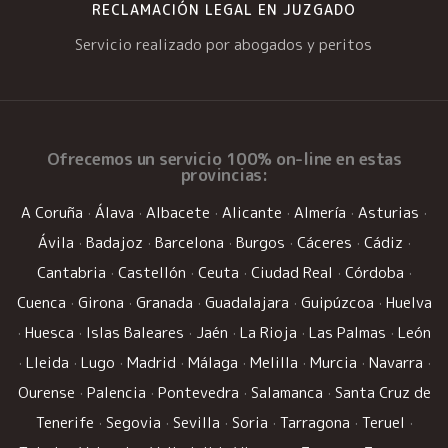
RECLAMACIÓN LEGAL EN JUZGADO
Servicio realizado por abogados y peritos
Ofrecemos un
servicio 100% on-line
en estas
provincias:
A Coruña
·
Álava
·
Albacete
·
Alicante
·
Almería
·
Asturias
·
Ávila
·
Badajoz
·
Barcelona
·
Burgos
·
Cáceres
·
Cádiz
·
Cantabria
·
Castellón
·
Ceuta
·
Ciudad Real
·
Córdoba
·
Cuenca
·
Girona
·
Granada
·
Guadalajara
·
Guipúzcoa
·
Huelva
·
Huesca
·
Islas Baleares
·
Jaén
·
La Rioja
·
Las Palmas
·
León
·
Lleida
·
Lugo
·
Madrid
·
Málaga
·
Melilla
·
Murcia
·
Navarra
·
Ourense
·
Palencia
·
Pontevedra
·
Salamanca
·
Santa Cruz de
Tenerife
·
Segovia
·
Sevilla
·
Soria
·
Tarragona
·
Teruel
·