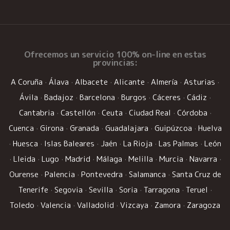
Ofrecemos un
servicio 100% on-line
en estas
provincias:
A Coruña
·
Álava
·
Albacete
·
Alicante
·
Almería
·
Asturias
·
Ávila
·
Badajoz
·
Barcelona
·
Burgos
·
Cáceres
·
Cádiz
·
Cantabria
·
Castellón
·
Ceuta
·
Ciudad Real
·
Córdoba
·
Cuenca
·
Girona
·
Granada
·
Guadalajara
·
Guipúzcoa
·
Huelva
·
Huesca
·
Islas Baleares
·
Jaén
·
La Rioja
·
Las Palmas
·
León
·
Lleida
·
Lugo
·
Madrid
·
Málaga
·
Melilla
·
Murcia
·
Navarra
·
Ourense
·
Palencia
·
Pontevedra
·
Salamanca
·
Santa Cruz de
Tenerife
·
Segovia
·
Sevilla
·
Soria
·
Tarragona
·
Teruel
·
Toledo
·
Valencia
·
Valladolid
·
Vizcaya
·
Zamora
·
Zaragoza