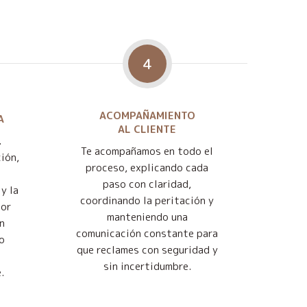
4
ACOMPAÑAMIENTO
A
AL CLIENTE
.
Te acompañamos en todo el
ión,
proceso, explicando cada
paso con claridad,
y la
coordinando la peritación y
jor
manteniendo una
n
comunicación constante para
o
que reclames con seguridad y
sin incertidumbre.
.