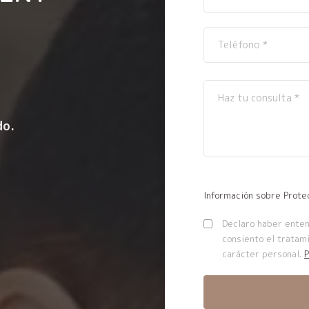
do.
Información sobre Prote
Declaro haber entend
consiento el tratam
carácter personal.
P