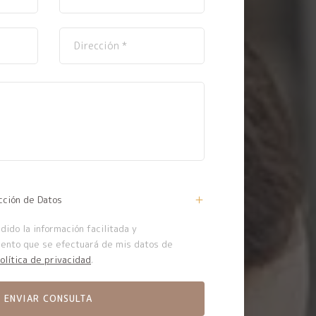
cción de Datos
ido la información facilitada y
iento que se efectuará de mis datos de
olítica de privacidad
.