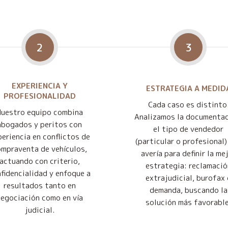
2
3
EXPERIENCIA Y
ESTRATEGIA A MEDID
PROFESIONALIDAD
Cada caso es distinto
Nuestro equipo combina
Analizamos la documentac
abogados y peritos con
el tipo de vendedor
eriencia en conflictos de
(particular o profesional) 
mpraventa de vehículos,
avería para definir la me
actuando con criterio,
estrategia: reclamació
fidencialidad y enfoque a
extrajudicial, burofax 
resultados tanto en
demanda, buscando la
negociación como en vía
solución más favorable
judicial.