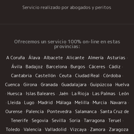
Servicio realizado por abogados y peritos
Ofrecemos un
servicio 100% on-line
en estas
provincias:
A Coruña
·
Álava
·
Albacete
·
Alicante
·
Almería
·
Asturias
·
Ávila
·
Badajoz
·
Barcelona
·
Burgos
·
Cáceres
·
Cádiz
·
Cantabria
·
Castellón
·
Ceuta
·
Ciudad Real
·
Córdoba
·
Cuenca
·
Girona
·
Granada
·
Guadalajara
·
Guipúzcoa
·
Huelva
·
Huesca
·
Islas Baleares
·
Jaén
·
La Rioja
·
Las Palmas
·
León
·
Lleida
·
Lugo
·
Madrid
·
Málaga
·
Melilla
·
Murcia
·
Navarra
·
Ourense
·
Palencia
·
Pontevedra
·
Salamanca
·
Santa Cruz de
Tenerife
·
Segovia
·
Sevilla
·
Soria
·
Tarragona
·
Teruel
·
Toledo
·
Valencia
·
Valladolid
·
Vizcaya
·
Zamora
·
Zaragoza