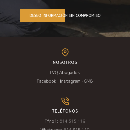
DESEO INFORMACIÓN SIN COMPROMISO
NOSOTROS
LVQ Abogados
Facebook
·
Instagram
·
GMB
TELÉFONOS
Tfno1:
614 315 119
Whatsapp:
614 315 119