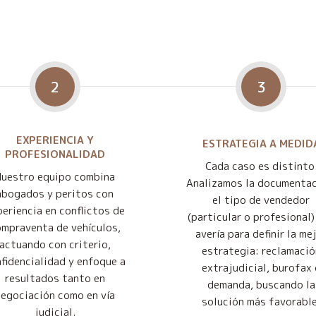
2
3
EXPERIENCIA Y
ESTRATEGIA A MEDID
PROFESIONALIDAD
Cada caso es distinto
Nuestro equipo combina
Analizamos la documentac
abogados y peritos con
el tipo de vendedor
eriencia en conflictos de
(particular o profesional) 
mpraventa de vehículos,
avería para definir la me
actuando con criterio,
estrategia: reclamació
fidencialidad y enfoque a
extrajudicial, burofax 
resultados tanto en
demanda, buscando la
negociación como en vía
solución más favorable
judicial.