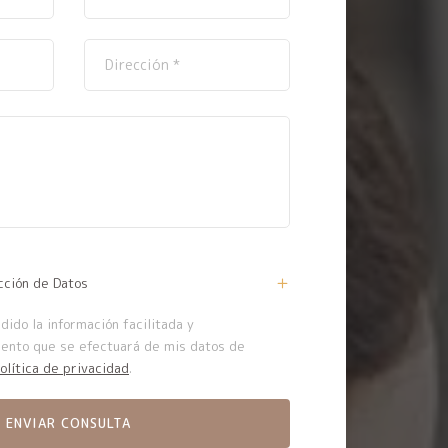
cción de Datos
ido la información facilitada y
iento que se efectuará de mis datos de
olítica de privacidad
.