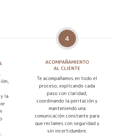
4
ACOMPAÑAMIENTO
A
AL CLIENTE
.
Te acompañamos en todo el
ión,
proceso, explicando cada
paso con claridad,
y la
coordinando la peritación y
jor
manteniendo una
n
comunicación constante para
o
que reclames con seguridad y
sin incertidumbre.
.