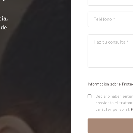
ia,
 de
Información sobre Prote
Declaro haber entend
consiento el tratam
carácter personal.
P