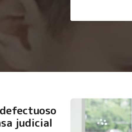
 defectuoso
sa judicial