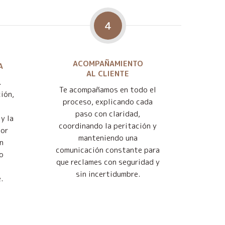
4
ACOMPAÑAMIENTO
A
AL CLIENTE
.
Te acompañamos en todo el
ión,
proceso, explicando cada
paso con claridad,
y la
coordinando la peritación y
jor
manteniendo una
n
comunicación constante para
o
que reclames con seguridad y
sin incertidumbre.
.