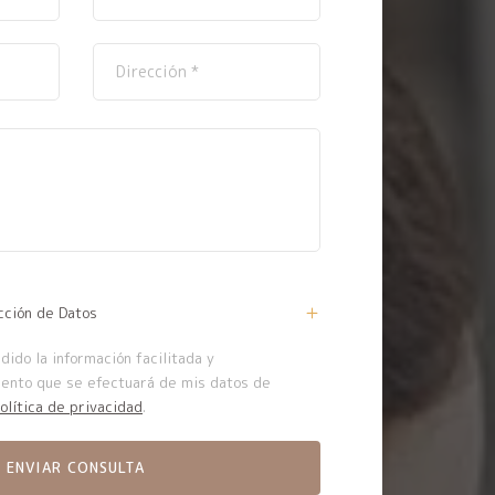
cción de Datos
ido la información facilitada y
iento que se efectuará de mis datos de
olítica de privacidad
.