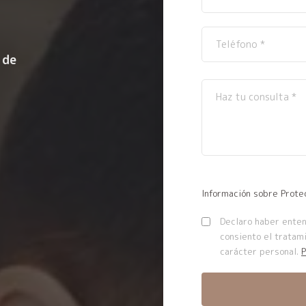
 de
Información sobre Prote
Declaro haber entend
consiento el tratam
carácter personal.
P