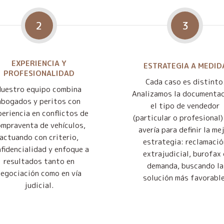
2
3
EXPERIENCIA Y
ESTRATEGIA A MEDID
PROFESIONALIDAD
Cada caso es distinto
Nuestro equipo combina
Analizamos la documentac
abogados y peritos con
el tipo de vendedor
eriencia en conflictos de
(particular o profesional) 
mpraventa de vehículos,
avería para definir la me
actuando con criterio,
estrategia: reclamació
fidencialidad y enfoque a
extrajudicial, burofax 
resultados tanto en
demanda, buscando la
negociación como en vía
solución más favorable
judicial.