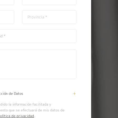
cción de Datos
ido la información facilitada y
iento que se efectuará de mis datos de
olítica de privacidad
.