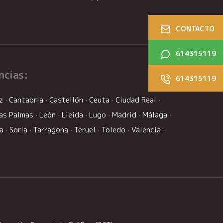
CONTACTO
614315119
ncias:
614315119
z
·
Cantabria
·
Castellón
·
Ceuta
·
Ciudad Real
·
as Palmas
·
León
·
Lleida
·
Lugo
·
Madrid
·
Málaga
·
la
·
Soria
·
Tarragona
·
Teruel
·
Toledo
·
Valencia
·