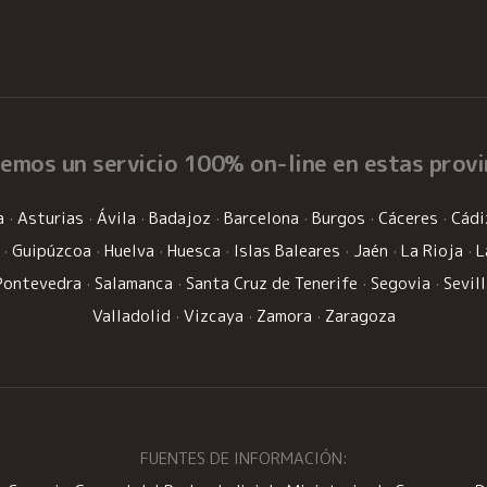
cemos un
servicio 100% on-line
en estas provi
a
·
Asturias
·
Ávila
·
Badajoz
·
Barcelona
·
Burgos
·
Cáceres
·
Cádi
·
Guipúzcoa
·
Huelva
·
Huesca
·
Islas Baleares
·
Jaén
·
La Rioja
·
L
Pontevedra
·
Salamanca
·
Santa Cruz de Tenerife
·
Segovia
·
Sevil
Valladolid
·
Vizcaya
·
Zamora
·
Zaragoza
FUENTES DE INFORMACIÓN: