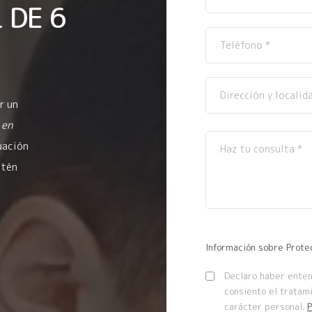
 DE 6
r un
 en
uación
stén
y
Información sobre Prote
Declaro haber entend
consiento el tratam
carácter personal.
P