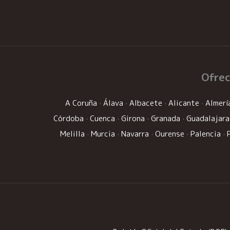
Ofre
A Coruña
·
Álava
·
Albacete
·
Alicante
·
Almerí
Córdoba
·
Cuenca
·
Girona
·
Granada
·
Guadalajara
Melilla
·
Murcia
·
Navarra
·
Ourense
·
Palencia
·