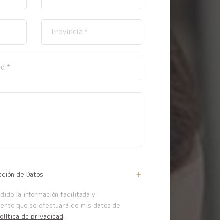
cción de Datos
ido la información facilitada y
iento que se efectuará de mis datos de
olítica de privacidad
.