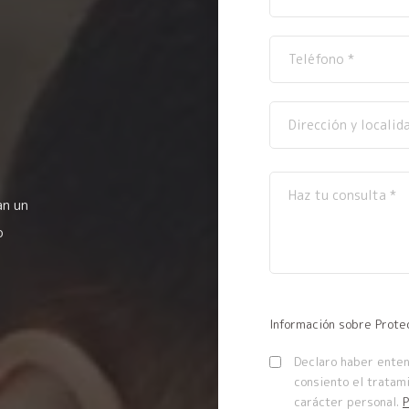
an un
o
Información sobre Prote
Declaro haber entend
consiento el tratam
carácter personal.
P