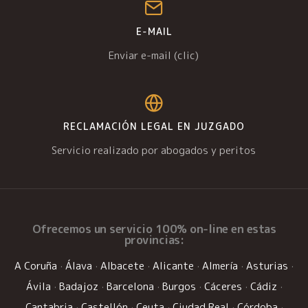
E-MAIL
Enviar e-mail (clic)
RECLAMACIÓN LEGAL EN JUZGADO
Servicio realizado por abogados y peritos
Ofrecemos un
servicio 100% on-line
en estas
provincias:
A Coruña
·
Álava
·
Albacete
·
Alicante
·
Almería
·
Asturias
·
Ávila
·
Badajoz
·
Barcelona
·
Burgos
·
Cáceres
·
Cádiz
·
Cantabria
·
Castellón
·
Ceuta
·
Ciudad Real
·
Córdoba
·