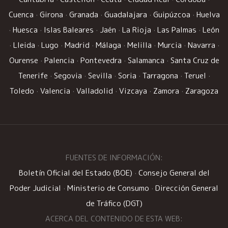
Cuenca
·
Girona
·
Granada
·
Guadalajara
·
Guipúzcoa
·
Huelva
·
Huesca
·
Islas Baleares
·
Jaén
·
La Rioja
·
Las Palmas
·
León
·
Lleida
·
Lugo
·
Madrid
·
Málaga
·
Melilla
·
Murcia
·
Navarra
·
Ourense
·
Palencia
·
Pontevedra
·
Salamanca
·
Santa Cruz de
Tenerife
·
Segovia
·
Sevilla
·
Soria
·
Tarragona
·
Teruel
·
Toledo
·
Valencia
·
Valladolid
·
Vizcaya
·
Zamora
·
Zaragoza
FUENTES DE INFORMACIÓN:
Boletín Oficial del Estado (BOE)
·
Consejo General del
Poder Judicial
·
Ministerio de Consumo
·
Dirección General
de Tráfico (DGT)
ACERCA DEL CONTENIDO DE ESTA WEB: