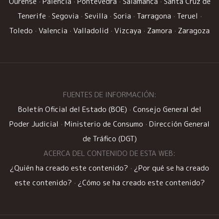
Ourense
·
Palencia
·
Pontevedra
·
Salamanca
·
Santa Cruz de
Tenerife
·
Segovia
·
Sevilla
·
Soria
·
Tarragona
·
Teruel
·
Toledo
·
Valencia
·
Valladolid
·
Vizcaya
·
Zamora
·
Zaragoza
FUENTES DE INFORMACIÓN:
Boletín Oficial del Estado (BOE)
·
Consejo General del
Poder Judicial
·
Ministerio de Consumo
·
Dirección General
de Tráfico (DGT)
ACERCA DEL CONTENIDO DE ESTA WEB:
¿Quién ha creado este contenido?
·
¿Por qué se ha creado
este contenido?
·
¿Cómo se ha creado este contenido?