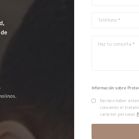
d,
 de
.
Información sobre Prote
molinos.
Declaro haber entend
consiento el tratam
carácter personal.
P