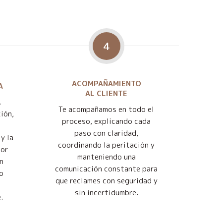
4
ACOMPAÑAMIENTO
A
AL CLIENTE
.
Te acompañamos en todo el
ión,
proceso, explicando cada
paso con claridad,
y la
coordinando la peritación y
jor
manteniendo una
n
comunicación constante para
o
que reclames con seguridad y
sin incertidumbre.
.