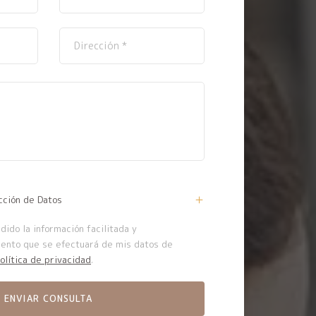
cción de Datos
ido la información facilitada y
iento que se efectuará de mis datos de
olítica de privacidad
.