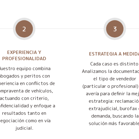
2
3
EXPERIENCIA Y
ESTRATEGIA A MEDID
PROFESIONALIDAD
Cada caso es distinto
Nuestro equipo combina
Analizamos la documentac
abogados y peritos con
el tipo de vendedor
eriencia en conflictos de
(particular o profesional) 
mpraventa de vehículos,
avería para definir la me
actuando con criterio,
estrategia: reclamació
fidencialidad y enfoque a
extrajudicial, burofax 
resultados tanto en
demanda, buscando la
negociación como en vía
solución más favorable
judicial.