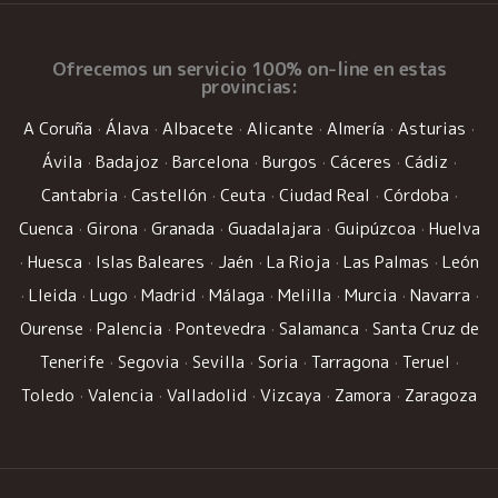
Ofrecemos un
servicio 100% on-line
en estas
provincias:
A Coruña
·
Álava
·
Albacete
·
Alicante
·
Almería
·
Asturias
·
Ávila
·
Badajoz
·
Barcelona
·
Burgos
·
Cáceres
·
Cádiz
·
Cantabria
·
Castellón
·
Ceuta
·
Ciudad Real
·
Córdoba
·
Cuenca
·
Girona
·
Granada
·
Guadalajara
·
Guipúzcoa
·
Huelva
·
Huesca
·
Islas Baleares
·
Jaén
·
La Rioja
·
Las Palmas
·
León
·
Lleida
·
Lugo
·
Madrid
·
Málaga
·
Melilla
·
Murcia
·
Navarra
·
Ourense
·
Palencia
·
Pontevedra
·
Salamanca
·
Santa Cruz de
Tenerife
·
Segovia
·
Sevilla
·
Soria
·
Tarragona
·
Teruel
·
Toledo
·
Valencia
·
Valladolid
·
Vizcaya
·
Zamora
·
Zaragoza