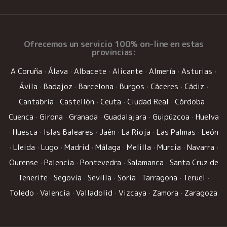
Ofrecemos un
servicio 100% on-line
en estas
provincias:
A Coruña
·
Álava
·
Albacete
·
Alicante
·
Almería
·
Asturias
·
Ávila
·
Badajoz
·
Barcelona
·
Burgos
·
Cáceres
·
Cádiz
·
Cantabria
·
Castellón
·
Ceuta
·
Ciudad Real
·
Córdoba
·
Cuenca
·
Girona
·
Granada
·
Guadalajara
·
Guipúzcoa
·
Huelva
·
Huesca
·
Islas Baleares
·
Jaén
·
La Rioja
·
Las Palmas
·
León
·
Lleida
·
Lugo
·
Madrid
·
Málaga
·
Melilla
·
Murcia
·
Navarra
·
Ourense
·
Palencia
·
Pontevedra
·
Salamanca
·
Santa Cruz de
Tenerife
·
Segovia
·
Sevilla
·
Soria
·
Tarragona
·
Teruel
·
Toledo
·
Valencia
·
Valladolid
·
Vizcaya
·
Zamora
·
Zaragoza