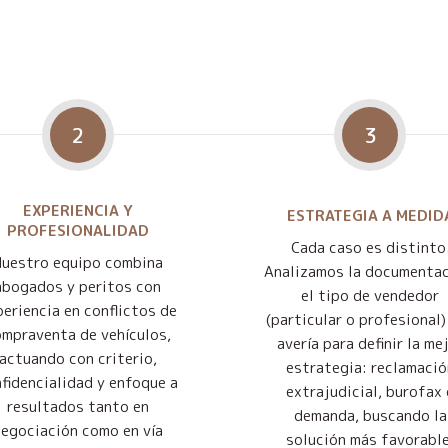
2
3
EXPERIENCIA Y
ESTRATEGIA A MEDID
PROFESIONALIDAD
Cada caso es distinto
Nuestro equipo combina
Analizamos la documentac
abogados y peritos con
el tipo de vendedor
eriencia en conflictos de
(particular o profesional) 
mpraventa de vehículos,
avería para definir la me
actuando con criterio,
estrategia: reclamació
fidencialidad y enfoque a
extrajudicial, burofax 
resultados tanto en
demanda, buscando la
negociación como en vía
solución más favorable