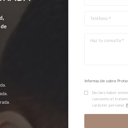
d,
 de
Información sobre Prote
da.
Declaro haber entend
ada.
consiento el tratam
rada.
carácter personal.
P