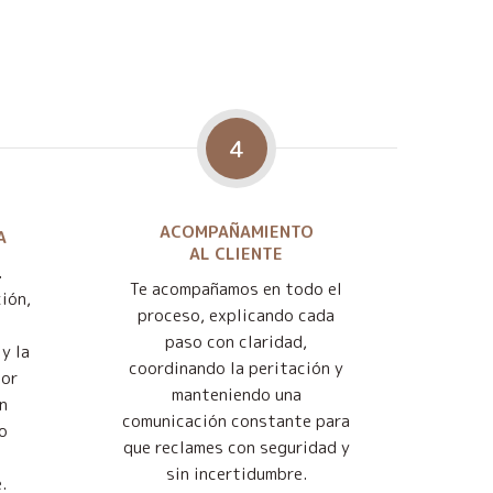
4
ACOMPAÑAMIENTO
A
AL CLIENTE
.
Te acompañamos en todo el
ión,
proceso, explicando cada
paso con claridad,
y la
coordinando la peritación y
jor
manteniendo una
n
comunicación constante para
o
que reclames con seguridad y
sin incertidumbre.
.