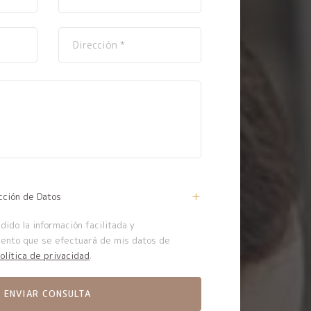
cción de Datos
ido la información facilitada y
iento que se efectuará de mis datos de
olítica de privacidad
.