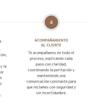
4
ACOMPAÑAMIENTO
A
AL CLIENTE
.
Te acompañamos en todo el
ión,
proceso, explicando cada
paso con claridad,
y la
coordinando la peritación y
jor
manteniendo una
n
comunicación constante para
o
que reclames con seguridad y
sin incertidumbre.
.