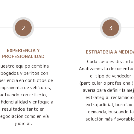
2
3
EXPERIENCIA Y
ESTRATEGIA A MEDID
PROFESIONALIDAD
Cada caso es distinto
Nuestro equipo combina
Analizamos la documentac
abogados y peritos con
el tipo de vendedor
eriencia en conflictos de
(particular o profesional) 
mpraventa de vehículos,
avería para definir la me
actuando con criterio,
estrategia: reclamació
fidencialidad y enfoque a
extrajudicial, burofax 
resultados tanto en
demanda, buscando la
negociación como en vía
solución más favorable
judicial.