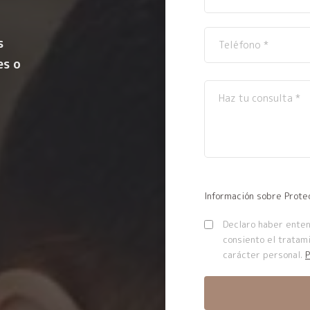
s
es o
Información sobre Prote
Declaro haber entend
consiento el tratam
carácter personal.
P