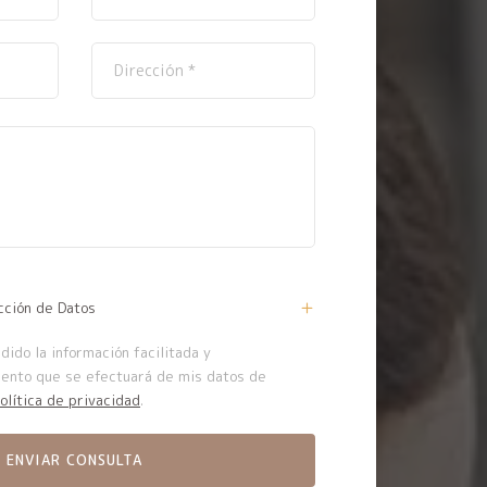
cción de Datos
ido la información facilitada y
iento que se efectuará de mis datos de
olítica de privacidad
.