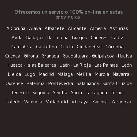
Ofrecemos un
servicio 100% on-line
en estas
provincias:
A Coruña
·
Álava
·
Albacete
·
Alicante
·
Almería
·
Asturias
·
Ávila
·
Badajoz
·
Barcelona
·
Burgos
·
Cáceres
·
Cádiz
·
Cantabria
·
Castellón
·
Ceuta
·
Ciudad Real
·
Córdoba
·
Cuenca
·
Girona
·
Granada
·
Guadalajara
·
Guipúzcoa
·
Huelva
·
Huesca
·
Islas Baleares
·
Jaén
·
La Rioja
·
Las Palmas
·
León
·
Lleida
·
Lugo
·
Madrid
·
Málaga
·
Melilla
·
Murcia
·
Navarra
·
Ourense
·
Palencia
·
Pontevedra
·
Salamanca
·
Santa Cruz de
Tenerife
·
Segovia
·
Sevilla
·
Soria
·
Tarragona
·
Teruel
·
Toledo
·
Valencia
·
Valladolid
·
Vizcaya
·
Zamora
·
Zaragoza