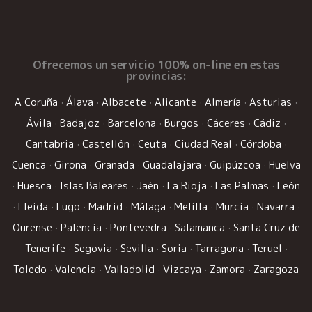
Ofrecemos un
servicio 100% on-line
en estas
provincias:
A Coruña
·
Álava
·
Albacete
·
Alicante
·
Almería
·
Asturias
·
Ávila
·
Badajoz
·
Barcelona
·
Burgos
·
Cáceres
·
Cádiz
·
Cantabria
·
Castellón
·
Ceuta
·
Ciudad Real
·
Córdoba
·
Cuenca
·
Girona
·
Granada
·
Guadalajara
·
Guipúzcoa
·
Huelva
·
Huesca
·
Islas Baleares
·
Jaén
·
La Rioja
·
Las Palmas
·
León
·
Lleida
·
Lugo
·
Madrid
·
Málaga
·
Melilla
·
Murcia
·
Navarra
·
Ourense
·
Palencia
·
Pontevedra
·
Salamanca
·
Santa Cruz de
Tenerife
·
Segovia
·
Sevilla
·
Soria
·
Tarragona
·
Teruel
·
Toledo
·
Valencia
·
Valladolid
·
Vizcaya
·
Zamora
·
Zaragoza