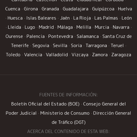
Cuenca
·
Girona
·
Granada
·
Guadalajara
·
Guipúzcoa
·
Huelva
·
Huesca
·
Islas Baleares
·
Jaén
·
La Rioja
·
Las Palmas
·
León
·
Lleida
·
Lugo
·
Madrid
·
Málaga
·
Melilla
·
Murcia
·
Navarra
·
Ourense
·
Palencia
·
Pontevedra
·
Salamanca
·
Santa Cruz de
Tenerife
·
Segovia
·
Sevilla
·
Soria
·
Tarragona
·
Teruel
·
Toledo
·
Valencia
·
Valladolid
·
Vizcaya
·
Zamora
·
Zaragoza
FUENTES DE INFORMACIÓN:
Boletín Oficial del Estado (BOE)
·
Consejo General del
Poder Judicial
·
Ministerio de Consumo
·
Dirección General
de Tráfico (DGT)
ACERCA DEL CONTENIDO DE ESTA WEB: