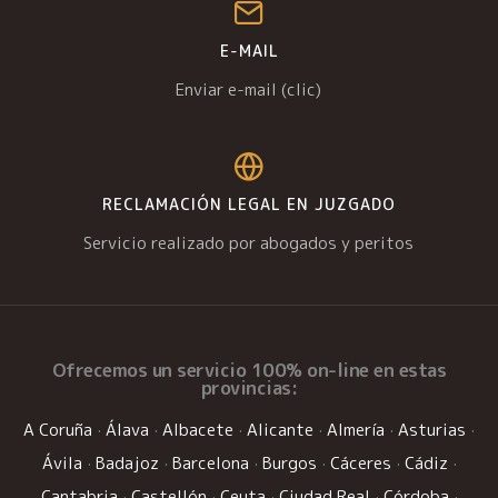
E-MAIL
Enviar e-mail (clic)
RECLAMACIÓN LEGAL EN JUZGADO
Servicio realizado por abogados y peritos
Ofrecemos un
servicio 100% on-line
en estas
provincias:
A Coruña
·
Álava
·
Albacete
·
Alicante
·
Almería
·
Asturias
·
Ávila
·
Badajoz
·
Barcelona
·
Burgos
·
Cáceres
·
Cádiz
·
Cantabria
·
Castellón
·
Ceuta
·
Ciudad Real
·
Córdoba
·