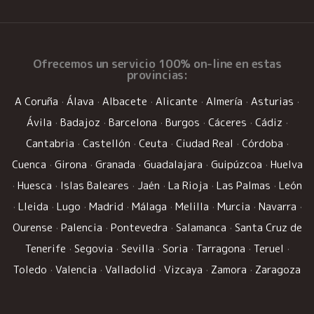
Ofrecemos un
servicio 100% on-line
en estas
provincias:
A Coruña
·
Álava
·
Albacete
·
Alicante
·
Almería
·
Asturias
·
Ávila
·
Badajoz
·
Barcelona
·
Burgos
·
Cáceres
·
Cádiz
·
Cantabria
·
Castellón
·
Ceuta
·
Ciudad Real
·
Córdoba
·
Cuenca
·
Girona
·
Granada
·
Guadalajara
·
Guipúzcoa
·
Huelva
·
Huesca
·
Islas Baleares
·
Jaén
·
La Rioja
·
Las Palmas
·
León
·
Lleida
·
Lugo
·
Madrid
·
Málaga
·
Melilla
·
Murcia
·
Navarra
·
Ourense
·
Palencia
·
Pontevedra
·
Salamanca
·
Santa Cruz de
Tenerife
·
Segovia
·
Sevilla
·
Soria
·
Tarragona
·
Teruel
·
Toledo
·
Valencia
·
Valladolid
·
Vizcaya
·
Zamora
·
Zaragoza