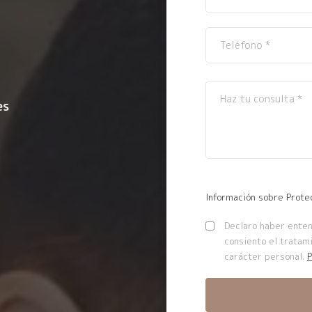
es
Información sobre Prote
Declaro haber entend
consiento el tratam
carácter personal.
P