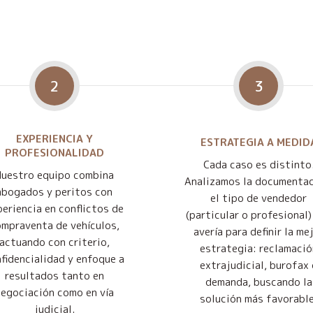
2
3
EXPERIENCIA Y
ESTRATEGIA A MEDID
PROFESIONALIDAD
Cada caso es distinto
Nuestro equipo combina
Analizamos la documentac
abogados y peritos con
el tipo de vendedor
eriencia en conflictos de
(particular o profesional) 
mpraventa de vehículos,
avería para definir la me
actuando con criterio,
estrategia: reclamació
fidencialidad y enfoque a
extrajudicial, burofax 
resultados tanto en
demanda, buscando la
negociación como en vía
solución más favorable
judicial.