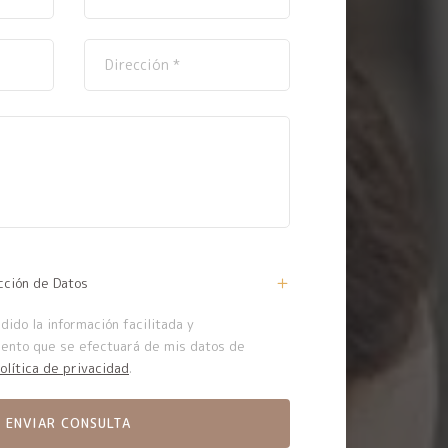
cción de Datos
ido la información facilitada y
iento que se efectuará de mis datos de
olítica de privacidad
.