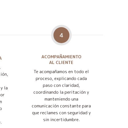
4
ACOMPAÑAMIENTO
A
AL CLIENTE
.
Te acompañamos en todo el
ión,
proceso, explicando cada
paso con claridad,
y la
coordinando la peritación y
jor
manteniendo una
n
comunicación constante para
o
que reclames con seguridad y
sin incertidumbre.
.