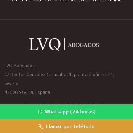
LVQ Abogados
C/ Doctor González Caraballo, 1, planta 2 oficina 71,
Sevilla
41020 Sevilla, España
Home
·
Aviso Legal
·
Privacidad
·
Cookies
Whatsapp (24 horas)
© 2026 viciosocultoscoche.es ·
Mapa del sitio
·
Servicios
Llamar por teléfono