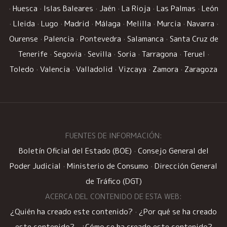
·
Huesca
·
Islas Baleares
·
Jaén
·
La Rioja
·
Las Palmas
·
León
·
Lleida
·
Lugo
·
Madrid
·
Málaga
·
Melilla
·
Murcia
·
Navarra
·
Ourense
·
Palencia
·
Pontevedra
·
Salamanca
·
Santa Cruz de
Tenerife
·
Segovia
·
Sevilla
·
Soria
·
Tarragona
·
Teruel
·
Toledo
·
Valencia
·
Valladolid
·
Vizcaya
·
Zamora
·
Zaragoza
FUENTES DE INFORMACIÓN:
Boletín Oficial del Estado (BOE)
·
Consejo General del
Poder Judicial
·
Ministerio de Consumo
·
Dirección General
de Tráfico (DGT)
ACERCA DEL CONTENIDO DE ESTA WEB:
¿Quién ha creado este contenido?
·
¿Por qué se ha creado
este contenido?
·
¿Cómo se ha creado este contenido?