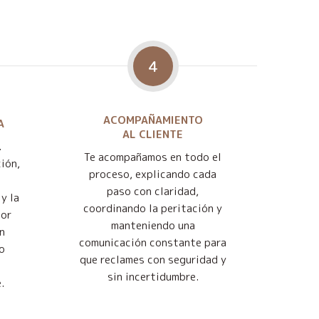
4
ACOMPAÑAMIENTO
A
AL CLIENTE
.
Te acompañamos en todo el
ión,
proceso, explicando cada
paso con claridad,
y la
coordinando la peritación y
jor
manteniendo una
n
comunicación constante para
o
que reclames con seguridad y
sin incertidumbre.
.