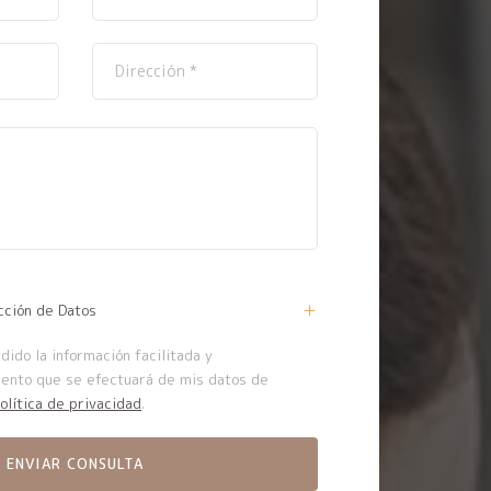
cción de Datos
ido la información facilitada y
iento que se efectuará de mis datos de
olítica de privacidad
.