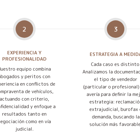
2
3
EXPERIENCIA Y
ESTRATEGIA A MEDID
PROFESIONALIDAD
Cada caso es distinto
Nuestro equipo combina
Analizamos la documentac
abogados y peritos con
el tipo de vendedor
eriencia en conflictos de
(particular o profesional) 
mpraventa de vehículos,
avería para definir la me
actuando con criterio,
estrategia: reclamació
fidencialidad y enfoque a
extrajudicial, burofax 
resultados tanto en
demanda, buscando la
negociación como en vía
solución más favorable
judicial.