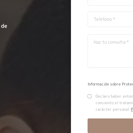
 de
Información sobre Prote
Declaro haber entend
consiento el tratam
carácter personal.
P