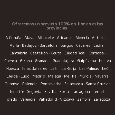
Ofrecemos un
servicio 100% on-line
en estas
provincias:
A Coruña
·
Álava
·
Albacete
·
Alicante
·
Almería
·
Asturias
·
Ávila
·
Badajoz
·
Barcelona
·
Burgos
·
Cáceres
·
Cádiz
·
Cantabria
·
Castellón
·
Ceuta
·
Ciudad Real
·
Córdoba
·
Cuenca
·
Girona
·
Granada
·
Guadalajara
·
Guipúzcoa
·
Huelva
·
Huesca
·
Islas Baleares
·
Jaén
·
La Rioja
·
Las Palmas
·
León
·
Lleida
·
Lugo
·
Madrid
·
Málaga
·
Melilla
·
Murcia
·
Navarra
·
Ourense
·
Palencia
·
Pontevedra
·
Salamanca
·
Santa Cruz de
Tenerife
·
Segovia
·
Sevilla
·
Soria
·
Tarragona
·
Teruel
·
Toledo
·
Valencia
·
Valladolid
·
Vizcaya
·
Zamora
·
Zaragoza