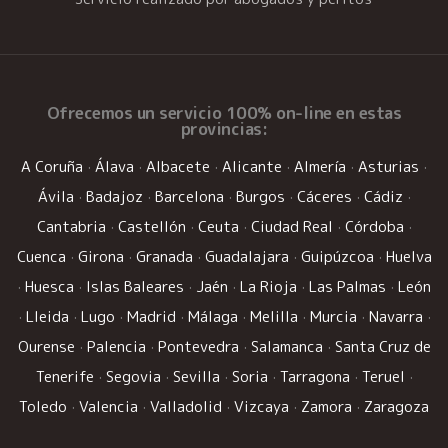
Ofrecemos un
servicio 100% on-line
en estas
provincias:
A Coruña
·
Álava
·
Albacete
·
Alicante
·
Almería
·
Asturias
·
Ávila
·
Badajoz
·
Barcelona
·
Burgos
·
Cáceres
·
Cádiz
·
Cantabria
·
Castellón
·
Ceuta
·
Ciudad Real
·
Córdoba
·
Cuenca
·
Girona
·
Granada
·
Guadalajara
·
Guipúzcoa
·
Huelva
·
Huesca
·
Islas Baleares
·
Jaén
·
La Rioja
·
Las Palmas
·
León
·
Lleida
·
Lugo
·
Madrid
·
Málaga
·
Melilla
·
Murcia
·
Navarra
·
Ourense
·
Palencia
·
Pontevedra
·
Salamanca
·
Santa Cruz de
Tenerife
·
Segovia
·
Sevilla
·
Soria
·
Tarragona
·
Teruel
·
Toledo
·
Valencia
·
Valladolid
·
Vizcaya
·
Zamora
·
Zaragoza