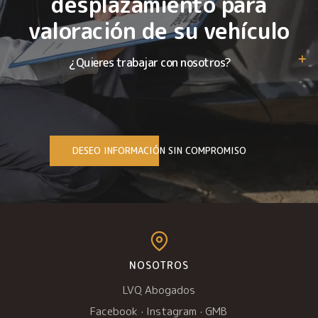
desplazamiento para
valoración de su vehículo
¿Quieres trabajar con nosotros?
DESEO INFORMACIÓN SIN COMPROMISO
NOSOTROS
LVQ Abogados
Facebook
·
Instagram
·
GMB