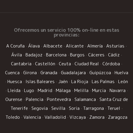
Ofrecemos un
servicio 100% on-line
en estas
provincias:
A Coruña
·
Álava
·
Albacete
·
Alicante
·
Almería
·
Asturias
·
Ávila
·
Badajoz
·
Barcelona
·
Burgos
·
Cáceres
·
Cádiz
·
Cantabria
·
Castellón
·
Ceuta
·
Ciudad Real
·
Córdoba
·
Cuenca
·
Girona
·
Granada
·
Guadalajara
·
Guipúzcoa
·
Huelva
·
Huesca
·
Islas Baleares
·
Jaén
·
La Rioja
·
Las Palmas
·
León
·
Lleida
·
Lugo
·
Madrid
·
Málaga
·
Melilla
·
Murcia
·
Navarra
·
Ourense
·
Palencia
·
Pontevedra
·
Salamanca
·
Santa Cruz de
Tenerife
·
Segovia
·
Sevilla
·
Soria
·
Tarragona
·
Teruel
·
Toledo
·
Valencia
·
Valladolid
·
Vizcaya
·
Zamora
·
Zaragoza